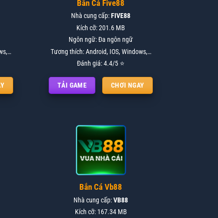
Bắn Cá Five88
Nhà cung cấp:
FIVE88
Kích cỡ: 201.6 MB
Ngôn ngữ: Đa ngôn ngữ
ows,…
Tương thích: Android, IOS, Windows,…
Đánh giá: 4.4/5 ⭐
AY
TẢI GAME
CHƠI NGAY
Bắn Cá Vb88
Nhà cung cấp:
VB88
Kích cỡ: 167.34 MB