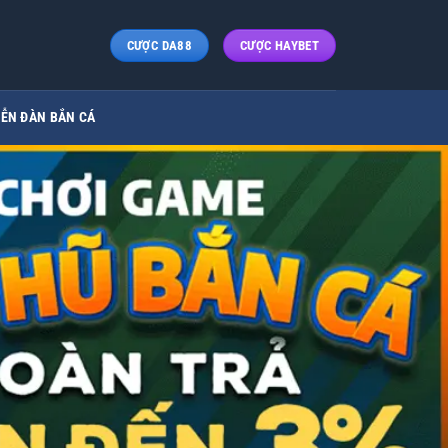
CƯỢC DA88
CƯỢC HAYBET
IỄN ĐÀN BẮN CÁ