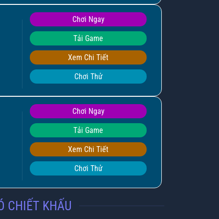
Chơi Ngay
Tải Game
Xem Chi Tiết
Chơi Thử
Chơi Ngay
Tải Game
Xem Chi Tiết
Chơi Thử
Ó CHIẾT KHẤU