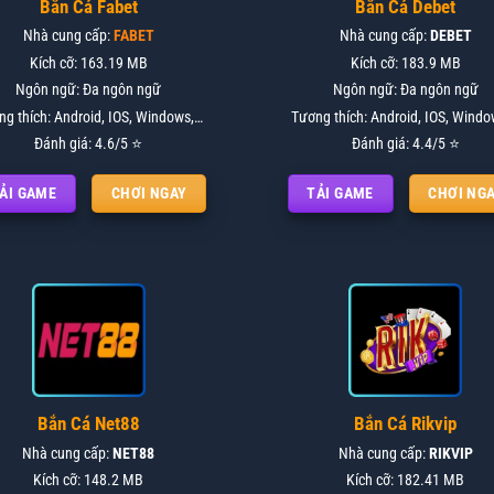
Bắn Cá Fabet
Bắn Cá Debet
Nhà cung cấp:
FABET
Nhà cung cấp:
DEBET
Kích cỡ: 163.19 MB
Kích cỡ: 183.9 MB
Ngôn ngữ: Đa ngôn ngữ
Ngôn ngữ: Đa ngôn ngữ
g thích: Android, IOS, Windows,…
Tương thích: Android, IOS, Wind
Đánh giá: 4.6/5 ⭐
Đánh giá: 4.4/5 ⭐
ẢI GAME
CHƠI NGAY
TẢI GAME
CHƠI NG
Bắn Cá Net88
Bắn Cá Rikvip
Nhà cung cấp:
NET88
Nhà cung cấp:
RIKVIP
Kích cỡ: 148.2 MB
Kích cỡ: 182.41 MB