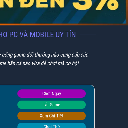
HO PC VÀ MOBILE UY TÍN
hay cổng game đổi thưởng nào cung cấp các
ame bắn cá nào vừa dễ chơi mà cơ hội
Chơi Ngay
Tải Game
Xem Chi Tiết
Chơi Thử