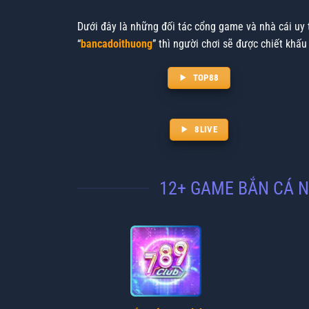
Dưới đây là những đối tác cổng game và nhà cái uy t
“
bancadoithuong
” thì người chơi sẽ được chiết khấ
TOP88
8LIVE
12+ GAME BẮN CÁ N