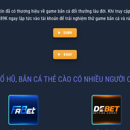
ín đã có thương hiệu về game bắn cá đổi thưởng lâu đời. Khi truy cập
u 89K ngay lập tức vào tài khoản để trải nghiệm thử game bắn cá và r
DU88
8DAY
Ổ HŨ, BẮN CÁ THẺ CÀO CÓ NHIỀU NGƯỜI 