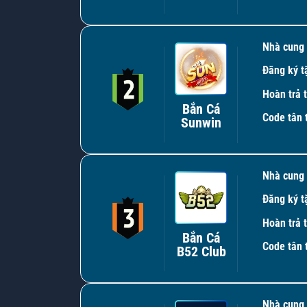
Nhà cung
Đăng ký t
Hoàn trả 
Bắn Cá
Code tân
Sunwin
Nhà cung
Đăng ký t
Hoàn trả 
Bắn Cá
Code tân
B52 Club
Nhà cung