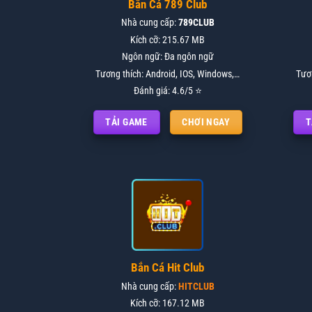
Bắn Cá 789 Club
Nhà cung cấp:
789CLUB
Kích cỡ: 215.67 MB
Ngôn ngữ: Đa ngôn ngữ
Tương thích: Android, IOS, Windows,…
Tươn
Đánh giá: 4.6/5 ⭐
TẢI GAME
CHƠI NGAY
T
Bắn Cá Hit Club
Nhà cung cấp:
HITCLUB
Kích cỡ: 167.12 MB