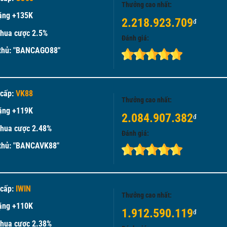
Thưởng cao nhất:
ặng +135K
2.218.923.709
đ
thua cược 2.5%
Đánh giá:
 thủ: "BANCAGO88
"
 cấp:
VK88
Thưởng cao nhất:
ặng +119K
2.084.907.382
đ
thua cược 2.48%
Đánh giá:
 thủ: "BANCAVK88
"
 cấp:
IWIN
Thưởng cao nhất:
ặng +110K
1.912.590.119
đ
thua cược 2.38%