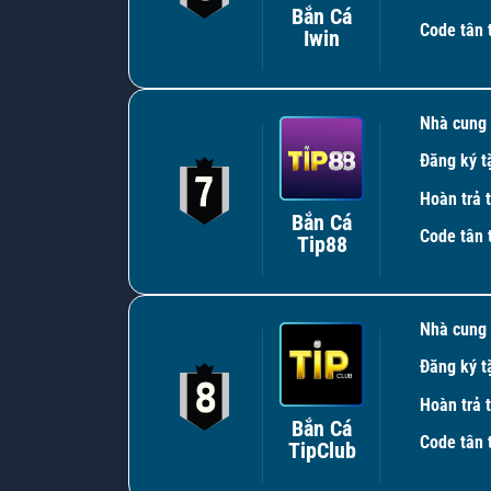
Bắn Cá
Code tân
Iwin
Nhà cung
Đăng ký t
Hoàn trả 
Bắn Cá
Code tân 
Tip88
Nhà cung
Đăng ký t
Hoàn trả 
Bắn Cá
Code tân
TipClub