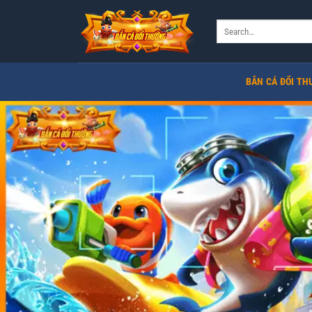
Bỏ
qua
nội
dung
BẮN CÁ ĐỔI T