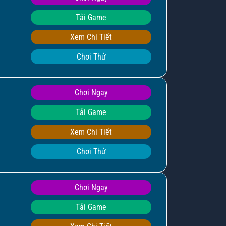
Tải Game
Xem Chi Tiết
Chơi Thử
Chơi Ngay
Tải Game
Xem Chi Tiết
Chơi Thử
Chơi Ngay
Tải Game