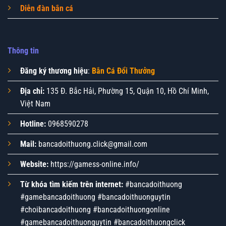
Diễn đàn bắn cá
Thông tin
Đăng ký thương hiệu
:
Bắn Cá Đổi Thưởng
Địa chỉ:
135 Đ. Bắc Hải, Phường 15, Quận 10, Hồ Chí Minh,
Việt Nam
Hotline:
0968590278
Mail:
bancadoithuong.click@gmail.com
Website:
https://gamess-online.info/
Từ khóa tìm kiếm trên internet:
#bancadoithuong
#gamebancadoithuong #bancadoithuonguytin
#choibancadoithuong #bancadoithuongonline
#gamebancadoithuonguytin #bancadoithuongclick