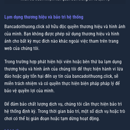
Lạm dụng thương hiệu và bảo trì hệ thống
Bancadoithuong.click sở hữu độc quyền thương hiệu và hình ảnh
của mình. Bạn không được phép sử dụng thương hiệu và hình
ảnh cho bất kỳ mục đích nào khác ngoài việc tham trên trang
web của chúng tôi.
Trong trường hợp phát hiện hội viên hoặc bên thứ ba lạm dụng
thương hiệu và hình ảnh của chúng tôi để thực hiện hành vi lừa
đảo hoặc gây tổn hại đến uy tín của bancadoithuong.click, sẽ
miễn trách nhiệm và có quyền thực hiện biện pháp pháp lý để
bảo vệ quyền lợi của mình.
Để đảm bảo chất lượng dịch vụ, chúng tôi cần thực hiện bảo trì
hệ thống định kỳ. Trong thời gian bảo trì, một số dịch vụ hoặc trò
chơi có thể bị gián đoạn hoặc tạm dừng hoạt động.