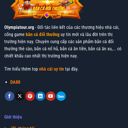
Olympiatour.org
- Đối tác liên kết của các thương hiệu nhà cái,
cổng game
bắn cá đổi thưởng
uy tín mới và lâu đời trên thị
trường hiện nay. Chuyên cung cấp các sản phẩm bắn cá đổi
thưởng thẻ cào, bắn cá nổ hũ, bắn cá ăn tiền, bắn cá ăn xu,... có
chiết khấu cao nhất thị trường hiện nay.
Tìm hiểu thêm top
nhà cái uy tín
tại đây.
DA88
Giới thiệu