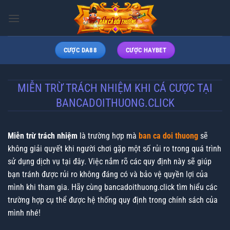
Bỏ
qua
nội
dung
CƯỢC DA88
CƯỢC HAYBET
MIỄN TRỪ TRÁCH NHIỆM KHI CÁ CƯỢC TẠI
BANCADOITHUONG.CLICK
Miễn trừ trách nhiệm
là trường hợp mà
ban ca doi thuong
sẽ
không giải quyết khi người chơi gặp một số rủi ro trong quá trình
sử dụng dịch vụ tại đây. Việc nắm rõ các quy định này sẽ giúp
bạn tránh được rủi ro không đáng có và bảo vệ quyền lợi của
mình khi tham gia. Hãy cùng bancadoithuong.click tìm hiểu các
trường hợp cụ thể được hệ thống quy định trong chính sách của
mình nhé!