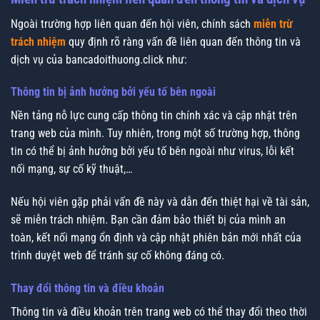
Ngoài trường hợp liên quan đến hội viên, chính sách
miễn trừ
trách nhiệm
quy định rõ ràng vấn đề liên quan đến thông tin và
dịch vụ của bancadoithuong.click như:
Thông tin bị ảnh hưởng bởi yếu tố bên ngoài
Nền tảng nỗ lực cung cấp thông tin chính xác và cập nhật trên
trang web của mình. Tuy nhiên, trong một số trường hợp, thông
tin có thể bị ảnh hưởng bởi yếu tố bên ngoài như virus, lỗi kết
nối mạng, sự cố kỹ thuật,…
Nếu hội viên gặp phải vấn đề này và dẫn đến thiệt hại về tài sản,
sẽ miễn trách nhiệm. Bạn cần đảm bảo thiết bị của mình an
toàn, kết nối mạng ổn định và cập nhật phiên bản mới nhất của
trình duyệt web để tránh sự cố không đáng có.
Thay đổi thông tin và điều khoản
Thông tin và điều khoản trên trang web có thể thay đổi theo thời