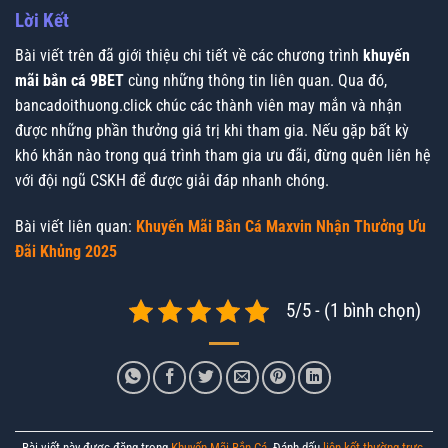
Lời Kết
Bài viết trên đã giới thiệu chi tiết về các chương trình
khuyến
mãi bắn cá 9BET
cùng những thông tin liên quan. Qua đó,
bancadoithuong.click chúc các thành viên may mắn và nhận
được những phần thưởng giá trị khi tham gia. Nếu gặp bất kỳ
khó khăn nào trong quá trình tham gia ưu đãi, đừng quên liên hệ
với đội ngũ CSKH để được giải đáp nhanh chóng.
Bài viết liên quan:
Khuyến Mãi Bắn Cá Maxvin Nhận Thưởng Ưu
Đãi Khủng 2025
5/5 - (1 bình chọn)
Bài viết này được đăng trong
Khuyến Mãi Bắn Cá
. Đánh dấu
liên kết thường trực
.