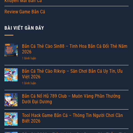
Khuyến Mãi Bắn Cá
Review Game Bắn Cá
BÀI VIẾT GẦN ĐÂY
Bắn Cá Thẻ Cào Sin88 – Tinh Hoa Bắn Cá Đổi Thẻ Năm
2026
1 bình luận
ở
Bắn
Cá
Thẻ
Bắn Cá Thẻ Cào Rikvip – Sân Chơi Bắn Cá Uy Tín, Ưu
Cào
Việt 2026
Sin88
–
1 bình luận
ở
Tinh
Bắn
Hoa
Cá
Bắn
Thẻ
Bắn Cá Nổ Hũ 789 Club – Muôn Vàng Phần Thưởng
Cá
Cào
Dưới Đại Dương
Đổi
Rikvip
Thẻ
–
Không
Năm
Sân
có
2026
Chơi
Tool Hack Game Bắn Cá – Thông Tin Người Chơi Cần
bình
Bắn
luận
Biết 2026
Cá
ở
Uy
Bắn
Không
Tín,
Cá
có