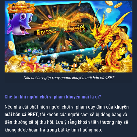
Câu hỏi hay gặp xoay quanh khuyến mãi bắn cá 9BET
Chế tài khi người chơi vi phạm khuyến mãi là gì?
Nếu nhà cái phát hiện người chơi vi phạm quy định của
khuyến
mãi bắn cá 9BET
, tài khoản của người chơi sẽ bị đóng băng và
tiền thưởng sẽ bị thu hồi. Lưu ý rằng khoản tiền thưởng này sẽ
không được hoàn trả trong bất kỳ tình huống nào.