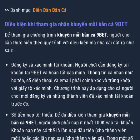
>> Danh mục:
Diễn Đàn Bắn Cá
Điều kiện khi tham gia nhận khuyến mãi bắn cá 9BET
Để tham gia chương trình
khuyến mãi bắn cá 9BET
, người chơi
cần thực hiện theo quy trình với điều kiện mà nhà cái đặt ra như
sau:
Đăng ký và xác minh tài khoản: Người chơi cần đăng ký tài
khoản tại 9BET và hoàn tất xác minh. Thông tin cá nhân như
họ tên, số điện thoại và email phải chính xác và trùng khớp
với giấy tờ xác minh. Chương trình này áp dụng cho cả người
chơi mới đăng ký và những thành viên đã xác minh tài khoản
trước đó.
Số tiền nạp tối thiểu: Để đủ điều kiện tham gia
khuyến mãi
bắn cá 9BET
, người chơi phải nạp ít nhất 100K vào tài khoản.
Khoản nạp này có thể là lần nạp đầu tiên (cho thành viên
mới) hoặc các lần nạp sau (cho thành viên cũ). Trong một số