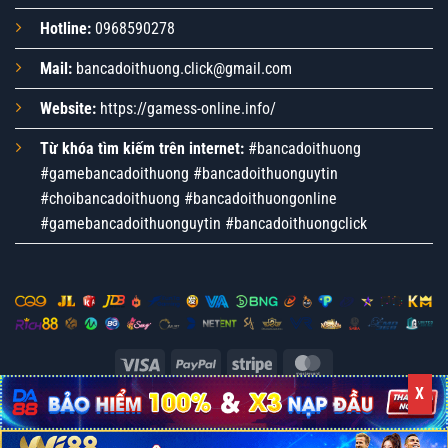
Hotline:
0968590278
Mail:
bancadoithuong.click@gmail.com
Website:
https://gamess-online.info/
Từ khóa tìm kiếm trên internet:
#bancadoithuong
#gamebancadoithuong #bancadoithuonguytin
#choibancadoithuong #bancadoithuongonline
#gamebancadoithuonguytin #bancadoithuongclick
Visa
PayPal
Stripe
MasterCard
X