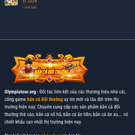
Vị 2026
2026
789
ở
Club
Tool
1 bình luận
ở
–
Hack
Bắn
Muôn
Game
Cá
Vàng
Bắn
GO88
Phần
Cá
–
Thưởng
–
Trải
Dưới
Thông
Nghiệm
Đại
Tin
Đại
Dương
Người
Dương
Chơi
Sâu
Cần
Thẳm,
Biết
Thú
2026
Vị
2026
Olympiatour.org
- Đối tác liên kết của các thương hiệu nhà cái,
cổng game
bắn cá đổi thưởng
uy tín mới và lâu đời trên thị
trường hiện nay. Chuyên cung cấp các sản phẩm bắn cá đổi
thưởng thẻ cào, bắn cá nổ hũ, bắn cá ăn tiền, bắn cá ăn xu,... có
chiết khấu cao nhất thị trường hiện nay.