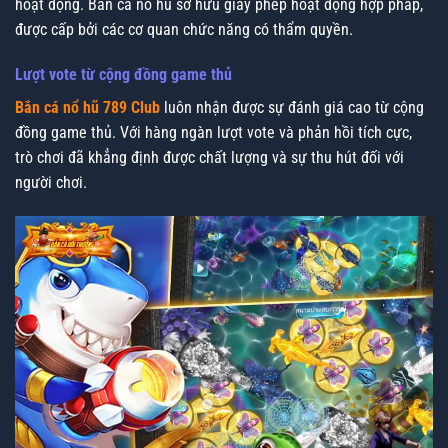
hoạt động. Bắn cá nổ hũ sở hữu giấy phép hoạt động hợp pháp,
được cấp bởi các cơ quan chức năng có thẩm quyền.
Lượt vote từ cộng đồng game thủ
Bắn cá nổ hũ 789 Club
luôn nhận được sự đánh giá cao từ cộng
đồng game thủ. Với hàng ngàn lượt vote và phản hồi tích cực,
trò chơi đã khẳng định được chất lượng và sự thu hút đối với
người chơi.