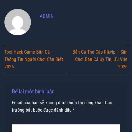
ADMIN
Tool Hack Game Bắn Cá –
Bắn Cá Thẻ Cào Rikvip – Sân
Thông Tin Người Chơi Cần Biết
Chơi Bắn Cá Uy Tín, Ưu Việt
2026
2026
Để lại một bình luận
Email của bạn sẽ không được hiển thị công khai.
Các
trường bắt buộc được đánh dấu
*
Bình luận
*