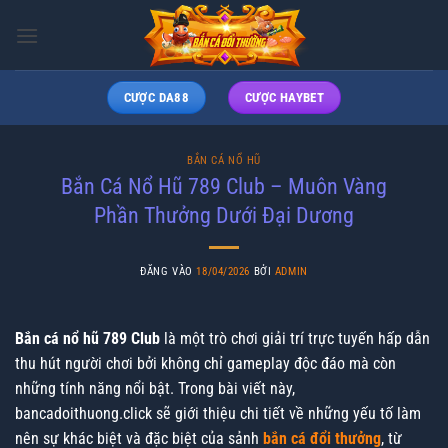
Bỏ
qua
nội
dung
CƯỢC DA88
CƯỢC HAYBET
BẮN CÁ NỔ HŨ
Bắn Cá Nổ Hũ 789 Club – Muôn Vàng
Phần Thưởng Dưới Đại Dương
ĐĂNG VÀO
18/04/2026
BỞI
ADMIN
Bắn cá nổ hũ 789 Club
là một trò chơi giải trí trực tuyến hấp dẫn
thu hút người chơi bởi không chỉ gameplay độc đáo mà còn
những tính năng nổi bật. Trong bài viết này,
bancadoithuong.click sẽ giới thiệu chi tiết về những yếu tố làm
nên sự khác biệt và đặc biệt của sảnh
bắn cá đổi thưởng
, từ