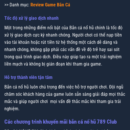
>> Danh mục:
Review Game Bắn Cá
Tốc độ xử lý giao dịch nhanh
Một trong những điểm nổi bật của Bắn cá nổ hũ chính là tốc độ
xử lý giao dịch cực kỳ nhanh chóng. Người chơi có thể nạp tiền
vào tài khoản hoặc rút tiền từ hệ thống một cách dễ dàng và
nhanh chóng, không gặp phải các vấn đề về độ trễ hay sai sót
trong quá trình giao dịch. Điều này giúp tạo ra một trải nghiệm
liền mạch và không bị gián đoạn khi tham gia game.
Hỗ trợ thành viên tận tâm
Bắn cá nổ hũ luôn chú trọng đến việc hỗ trợ người chơi. Đội ngũ
chăm sóc khách hàng của game luôn sẵn sàng giải đáp mọi thắc
mắc và giúp người chơi mọi vấn đề thắc mắc khi tham gia trải
nghiệm.
Các chương trình khuyến mãi bắn cá nổ hũ 789 Club