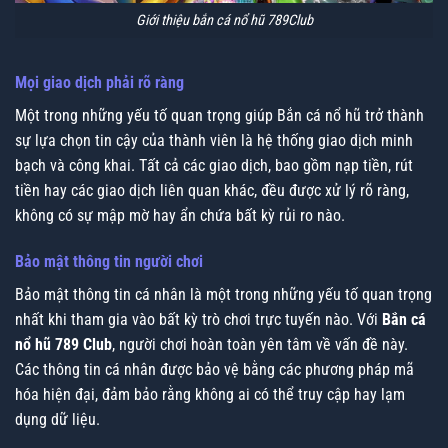
Giới thiệu bắn cá nổ hũ 789Club
Mọi giao dịch phải rõ ràng
Một trong những yếu tố quan trọng giúp Bắn cá nổ hũ trở thành
sự lựa chọn tin cậy của thành viên là hệ thống giao dịch minh
bạch và công khai. Tất cả các giao dịch, bao gồm nạp tiền, rút
tiền hay các giao dịch liên quan khác, đều được xử lý rõ ràng,
không có sự mập mờ hay ẩn chứa bất kỳ rủi ro nào.
Bảo mật thông tin người chơi
Bảo mật thông tin cá nhân là một trong những yếu tố quan trọng
nhất khi tham gia vào bất kỳ trò chơi trực tuyến nào. Với
Bắn cá
nổ hũ 789 Club
, người chơi hoàn toàn yên tâm về vấn đề này.
Các thông tin cá nhân được bảo vệ bằng các phương pháp mã
hóa hiện đại, đảm bảo rằng không ai có thể truy cập hay lạm
dụng dữ liệu.