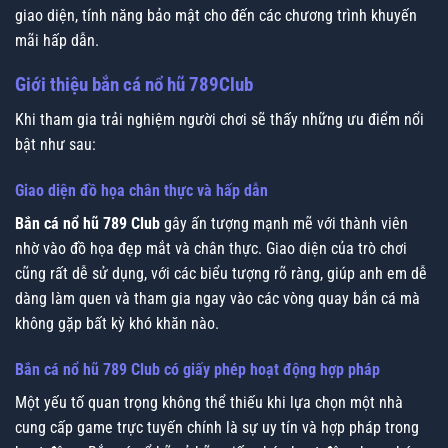
giao diện, tính năng bảo mật cho đến các chương trình khuyến
mãi hấp dẫn.
Giới thiệu bắn cá nổ hũ 789Club
Khi tham gia trải nghiệm người chơi sẽ thấy những ưu điểm nổi
bật như sau:
Giao diện đồ họa chân thực và hấp dẫn
Bắn cá nổ hũ 789 Club
gây ấn tượng mạnh mẽ với thành viên
nhờ vào đồ họa đẹp mắt và chân thực. Giao diện của trò chơi
cũng rất dễ sử dụng, với các biểu tượng rõ ràng, giúp anh em dễ
dàng làm quen và tham gia ngay vào các vòng quay bắn cá mà
không gặp bất kỳ khó khăn nào.
Bắn cá nổ hũ 789 Club có giấy phép hoạt động hợp pháp
Một yếu tố quan trọng không thể thiếu khi lựa chọn một nhà
cung cấp game trực tuyến chính là sự uy tín và hợp pháp trong