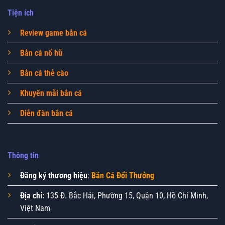
Tiện ích
Review game bắn cá
Bắn cá nổ hũ
Bắn cá thẻ cào
Khuyến mãi bắn cá
Diễn đàn bắn cá
Thông tin
Đăng ký thương hiệu
:
Bắn Cá Đổi Thưởng
Địa chỉ:
135 Đ. Bắc Hải, Phường 15, Quận 10, Hồ Chí Minh,
Việt Nam