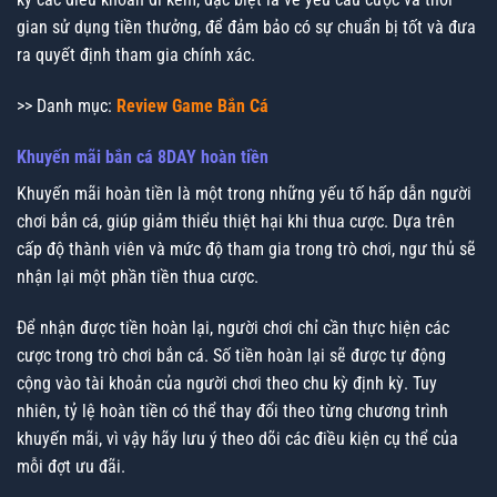
gian sử dụng tiền thưởng, để đảm bảo có sự chuẩn bị tốt và đưa
ra quyết định tham gia chính xác.
>> Danh mục:
Review Game Bắn Cá
Khuyến mãi bắn cá 8DAY hoàn tiền
Khuyến mãi hoàn tiền là một trong những yếu tố hấp dẫn người
chơi bắn cá, giúp giảm thiểu thiệt hại khi thua cược. Dựa trên
cấp độ thành viên và mức độ tham gia trong trò chơi, ngư thủ sẽ
nhận lại một phần tiền thua cược.
Để nhận được tiền hoàn lại, người chơi chỉ cần thực hiện các
cược trong trò chơi bắn cá. Số tiền hoàn lại sẽ được tự động
cộng vào tài khoản của người chơi theo chu kỳ định kỳ. Tuy
nhiên, tỷ lệ hoàn tiền có thể thay đổi theo từng chương trình
khuyến mãi, vì vậy hãy lưu ý theo dõi các điều kiện cụ thể của
mỗi đợt ưu đãi.