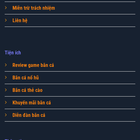
Miễn trừ trách nhiệm
Liên hệ
Tiện ích
Review game bắn cá
Bắn cá nổ hũ
Bắn cá thẻ cào
Khuyến mãi bắn cá
Diễn đàn bắn cá