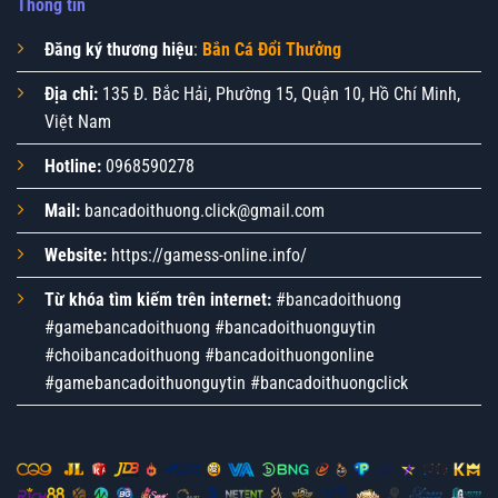
Thông tin
Đăng ký thương hiệu
:
Bắn Cá Đổi Thưởng
Địa chỉ:
135 Đ. Bắc Hải, Phường 15, Quận 10, Hồ Chí Minh,
Việt Nam
Hotline:
0968590278
Mail:
bancadoithuong.click@gmail.com
Website:
https://gamess-online.info/
Từ khóa tìm kiếm trên internet:
#bancadoithuong
#gamebancadoithuong #bancadoithuonguytin
#choibancadoithuong #bancadoithuongonline
#gamebancadoithuonguytin #bancadoithuongclick