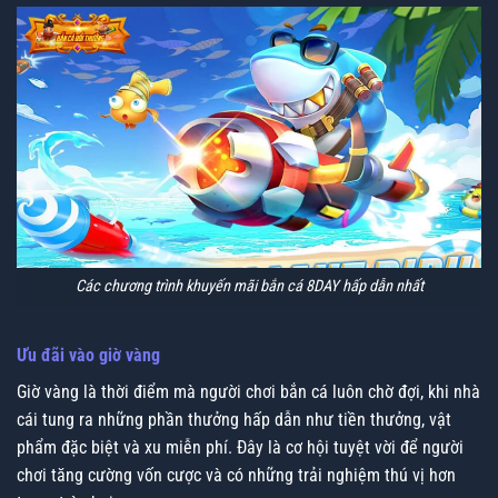
Các chương trình khuyến mãi bắn cá 8DAY hấp dẫn nhất
Ưu đãi vào giờ vàng
Giờ vàng là thời điểm mà người chơi bắn cá luôn chờ đợi, khi nhà
cái tung ra những phần thưởng hấp dẫn như tiền thưởng, vật
phẩm đặc biệt và xu miễn phí. Đây là cơ hội tuyệt vời để người
chơi tăng cường vốn cược và có những trải nghiệm thú vị hơn