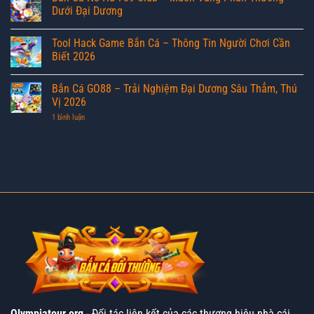
Cào
Dưới Đại Dương
Đổi
Rikvip
Thẻ
–
Không
Năm
Sân
có
2026
Chơi
Tool Hack Game Bắn Cá – Thông Tin Người Chơi Cần
bình
Bắn
luận
Biết 2026
Cá
ở
Uy
Bắn
Không
Tín,
Cá
có
Ưu
Bắn Cá GO88 – Trải Nghiệm Đại Dương Sâu Thẳm, Thú
Nổ
bình
Việt
Hũ
luận
Vị 2026
2026
789
ở
Club
Tool
1 bình luận
ở
–
Hack
Bắn
Muôn
Game
Cá
Vàng
Bắn
GO88
Phần
Cá
–
Thưởng
–
Trải
Dưới
Thông
Nghiệm
Đại
Tin
Đại
Dương
Người
Dương
Chơi
Sâu
Cần
Thẳm,
Biết
Thú
2026
Vị
2026
Olympiatour.org
- Đối tác liên kết của các thương hiệu nhà cái,