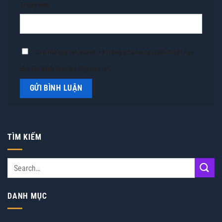
Trang web
Lưu tên của tôi, email, và trang web trong trình duyệt này
cho lần bình luận kế tiếp của tôi.
TÌM KIẾM
DANH MỤC