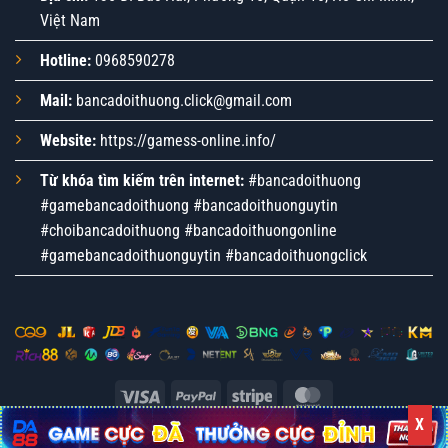
Việt Nam
Hotline:
0968590278
Mail:
bancadoithuong.click@gmail.com
Website:
https://gamess-online.info/
Từ khóa tìm kiếm trên internet:
#bancadoithuong
#gamebancadoithuong #bancadoithuonguytin
#choibancadoithuong #bancadoithuongonline
#gamebancadoithuonguytin #bancadoithuongclick
Visa
PayPal
Stripe
MasterCard
X