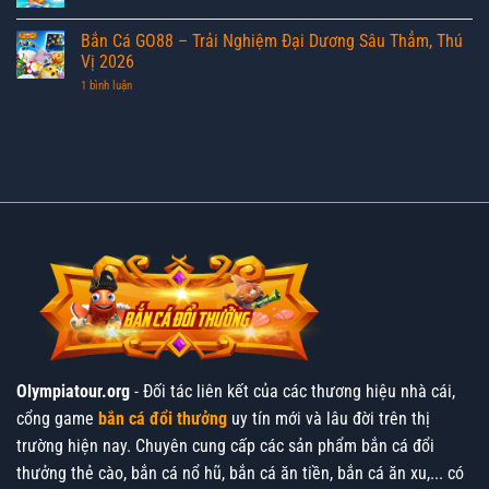
ở
Uy
Bắn
Không
Tín,
Cá
có
Ưu
Bắn Cá GO88 – Trải Nghiệm Đại Dương Sâu Thẳm, Thú
Nổ
bình
Việt
Hũ
luận
Vị 2026
2026
789
ở
Club
Tool
1 bình luận
ở
–
Hack
Bắn
Muôn
Game
Cá
Vàng
Bắn
GO88
Phần
Cá
–
Thưởng
–
Trải
Dưới
Thông
Nghiệm
Đại
Tin
Đại
Dương
Người
Dương
Chơi
Sâu
Cần
Thẳm,
Biết
Thú
2026
Vị
2026
Olympiatour.org
- Đối tác liên kết của các thương hiệu nhà cái,
cổng game
bắn cá đổi thưởng
uy tín mới và lâu đời trên thị
trường hiện nay. Chuyên cung cấp các sản phẩm bắn cá đổi
thưởng thẻ cào, bắn cá nổ hũ, bắn cá ăn tiền, bắn cá ăn xu,... có