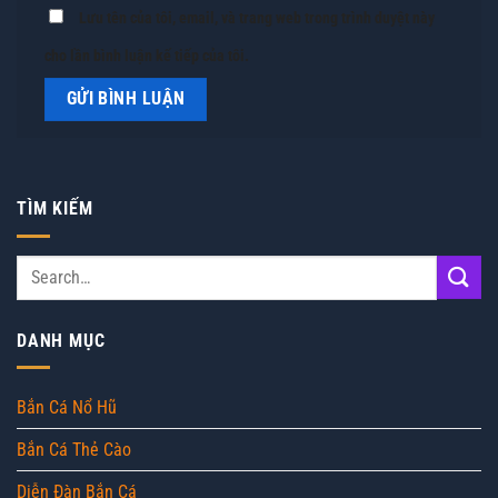
Lưu tên của tôi, email, và trang web trong trình duyệt này
cho lần bình luận kế tiếp của tôi.
TÌM KIẾM
DANH MỤC
Bắn Cá Nổ Hũ
Bắn Cá Thẻ Cào
Diễn Đàn Bắn Cá