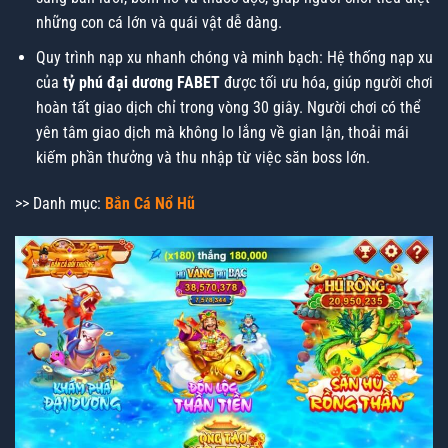
những con cá lớn và quái vật dễ dàng.
Quy trình nạp xu nhanh chóng và minh bạch: Hệ thống nạp xu
của
tỷ phú đại dương FABET
được tối ưu hóa, giúp người chơi
hoàn tất giao dịch chỉ trong vòng 30 giây. Người chơi có thể
yên tâm giao dịch mà không lo lắng về gian lận, thoải mái
kiếm phần thưởng và thu nhập từ việc săn boss lớn.
>> Danh mục:
Bắn Cá Nổ Hũ