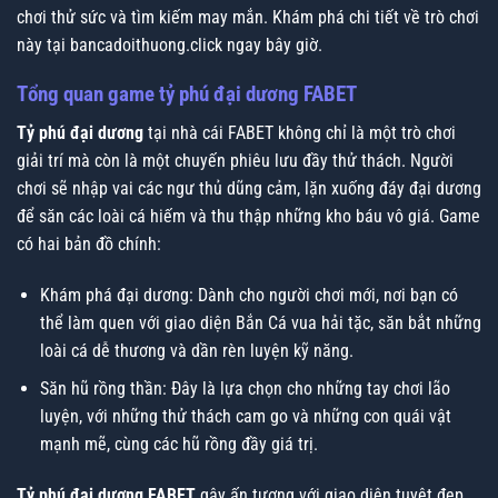
chơi thử sức và tìm kiếm may mắn. Khám phá chi tiết về trò chơi
này tại bancadoithuong.click ngay bây giờ.
Tổng quan game tỷ phú đại dương FABET
Tỷ phú đại dương
tại nhà cái FABET không chỉ là một trò chơi
giải trí mà còn là một chuyến phiêu lưu đầy thử thách. Người
chơi sẽ nhập vai các ngư thủ dũng cảm, lặn xuống đáy đại dương
để săn các loài cá hiếm và thu thập những kho báu vô giá. Game
có hai bản đồ chính:
Khám phá đại dương: Dành cho người chơi mới, nơi bạn có
thể làm quen với giao diện Bắn Cá vua hải tặc, săn bắt những
loài cá dễ thương và dần rèn luyện kỹ năng.
Săn hũ rồng thần: Đây là lựa chọn cho những tay chơi lão
luyện, với những thử thách cam go và những con quái vật
mạnh mẽ, cùng các hũ rồng đầy giá trị.
Tỷ phú đại dương FABET
gây ấn tượng với giao diện tuyệt đẹp,