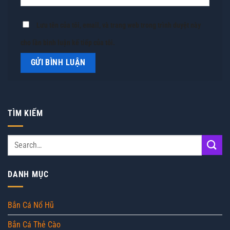
Lưu tên của tôi, email, và trang web trong trình duyệt này
cho lần bình luận kế tiếp của tôi.
TÌM KIẾM
DANH MỤC
Bắn Cá Nổ Hũ
Bắn Cá Thẻ Cào