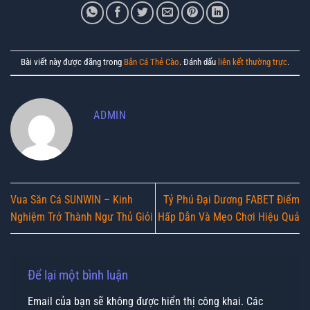
Bài viết này được đăng trong
Bắn Cá Thẻ Cào
. Đánh dấu
liên kết thường trực
.
ADMIN
Vua Săn Cá SUNWIN – Kinh
Tỷ Phú Đại Dương FABET Điểm
Nghiệm Trở Thành Ngư Thủ Giỏi
Hấp Dẫn Và Mẹo Chơi Hiệu Quả
Để lại một bình luận
Email của bạn sẽ không được hiển thị công khai.
Các