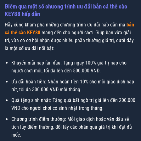
Điểm qua một số chương trình ưu đãi bắn cá thẻ cào
KEY88 hấp dẫn
Hãy cùng khám phá những chương trình ưu đãi hấp dẫn mà
bắn
cá thẻ cào KEY88
mang đến cho người chơi. Giúp bạn vừa giải
trí, vừa có cơ hội nhận được nhiều phần thưởng giá trị, dưới đây
là một số ưu đãi nổi bật:
Khuyến mãi nạp lần đầu: Tặng ngay 100% giá trị nạp cho
người chơi mới, tối đa lên đến 500.000 VNĐ.
Ưu đãi hoàn tiền: Nhận hoàn tiền 10% cho mỗi giao dịch nạp
rút, tối đa 300.000 VNĐ mỗi tháng.
Quà tặng sinh nhật: Tặng quà bất ngờ trị giá lên đến 200.000
VNĐ cho người chơi có sinh nhật trong tháng.
Chương trình điểm thưởng: Mỗi giao dịch hoặc ván đấu sẽ
tích lũy điểm thưởng, đổi lấy các phần quà giá trị khi đạt đủ
mốc.