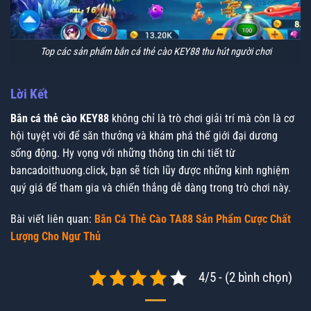
Top các sản phẩm bắn cá thẻ cào KEY88 thu hút người chơi
Lời Kết
Bắn cá thẻ cào KEY88
không chỉ là trò chơi giải trí mà còn là cơ
hội tuyệt vời để săn thưởng và khám phá thế giới đại dương
sống động. Hy vọng với những thông tin chi tiết từ
bancadoithuong.click, bạn sẽ tích lũy được những kinh nghiệm
quý giá để tham gia và chiến thắng dễ dàng trong trò chơi này.
Bài viết liên quan:
Bắn Cá Thẻ Cào TA88 Sản Phẩm Cược Chất
Lượng Cho Ngư Thủ
4/5 - (2 bình chọn)