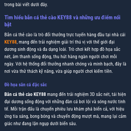
trong bài viết dưới đây.
Tìm hiểu bắn cá thẻ cào KEY88 và những ưu điểm nổi
bật
Bắn cá thẻ cào
là trò đổi thưởng trực tuyến hàng đầu tại nhà cái
KEY88
, mang đến trải nghiệm giải trí thú vị với thế giới đại
dương sinh động và đa dạng loài. Trò chơi kết hợp đồ họa sắc
nét, âm thanh sống động, thu hút hàng ngàn người chơi mỗi
ngày. Với hệ thống đổi thưởng nhanh chóng và minh bạch, đây là
nơi vừa thử thách kỹ năng, vừa giúp người chơi kiếm tiền.
Đồ họa săn cá đặc sắc
Bắn cá thẻ cào KEY88
mang đến trải nghiệm 3D sắc nét, tái hiện
đại dương sống động với những đàn cá bơi lội và sóng nước tinh
tế. Mỗi trận đấu là chuyến phiêu lưu khám phá biển cả, với hiệu
ứng tia sáng, bong bóng và chuyển động mượt mà, mang lại cảm
giác như đang lặn ngụp dưới biển sâu.