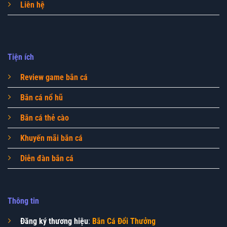
Liên hệ
Tiện ích
Review game bắn cá
Bắn cá nổ hũ
Bắn cá thẻ cào
Khuyến mãi bắn cá
Diễn đàn bắn cá
Thông tin
Đăng ký thương hiệu
:
Bắn Cá Đổi Thưởng