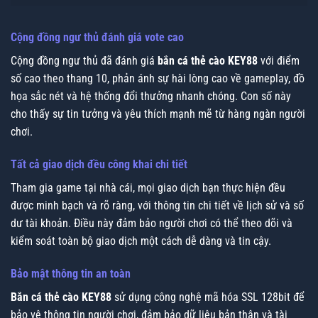
Cộng đồng ngư thủ đánh giá vote cao
Cộng đồng ngư thủ đã đánh giá
bắn cá thẻ cào KEY88
với điểm
số cao theo thang 10, phản ánh sự hài lòng cao về gameplay, đồ
họa sắc nét và hệ thống đổi thưởng nhanh chóng. Con số này
cho thấy sự tin tưởng và yêu thích mạnh mẽ từ hàng ngàn người
chơi.
Tất cả giao dịch đều công khai chi tiết
Tham gia game tại nhà cái, mọi giao dịch bạn thực hiện đều
được minh bạch và rõ ràng, với thông tin chi tiết về lịch sử và số
dư tài khoản. Điều này đảm bảo người chơi có thể theo dõi và
kiểm soát toàn bộ giao dịch một cách dễ dàng và tin cậy.
Bảo mật thông tin an toàn
Bắn cá thẻ cào KEY88
sử dụng công nghệ mã hóa SSL 128bit để
bảo vệ thông tin người chơi, đảm bảo dữ liệu bản thân và tài