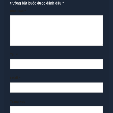
trường bắt buộc được đánh dấu
*
Bình luận
*
Tên
*
Email
*
Trang web