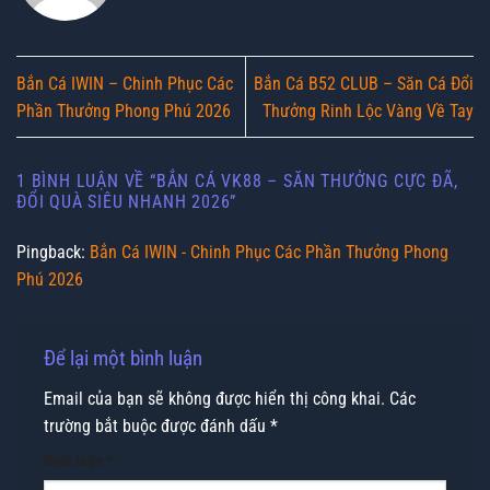
Bắn Cá IWIN – Chinh Phục Các
Bắn Cá B52 CLUB – Săn Cá Đổi
Phần Thưởng Phong Phú 2026
Thưởng Rinh Lộc Vàng Về Tay
1 BÌNH LUẬN VỀ “
BẮN CÁ VK88 – SĂN THƯỞNG CỰC ĐÃ,
ĐỔI QUÀ SIÊU NHANH 2026
”
Pingback:
Bắn Cá IWIN - Chinh Phục Các Phần Thưởng Phong
Phú 2026
Để lại một bình luận
Email của bạn sẽ không được hiển thị công khai.
Các
trường bắt buộc được đánh dấu
*
Bình luận
*