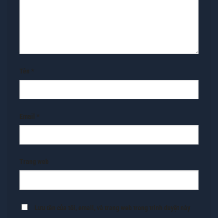
Tên
*
Email
*
Trang web
Lưu tên của tôi, email, và trang web trong trình duyệt này