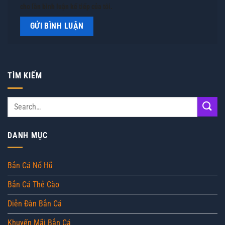
cho lần bình luận kế tiếp của tôi.
TÌM KIẾM
DANH MỤC
Bắn Cá Nổ Hũ
Bắn Cá Thẻ Cào
Diễn Đàn Bắn Cá
Khuyến Mãi Bắn Cá