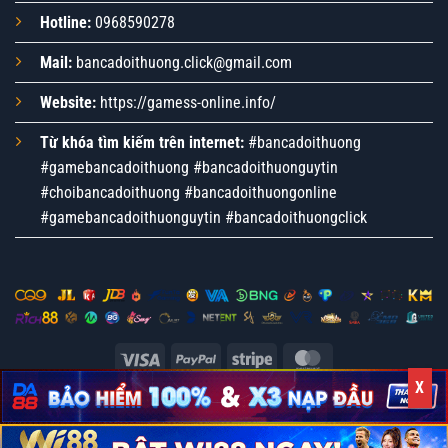
Hotline:
0968590278
Mail:
bancadoithuong.click@gmail.com
Website:
https://gamess-online.info/
Từ khóa tìm kiếm trên internet:
#bancadoithuong
#gamebancadoithuong #bancadoithuonguytin
#choibancadoithuong #bancadoithuongonline
#gamebancadoithuonguytin #bancadoithuongclick
Visa
PayPal
Stripe
MasterCard
X