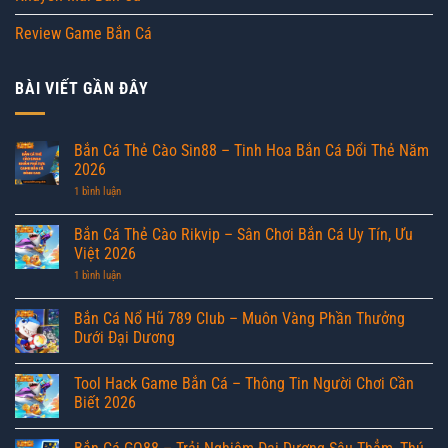
Review Game Bắn Cá
BÀI VIẾT GẦN ĐÂY
Bắn Cá Thẻ Cào Sin88 – Tinh Hoa Bắn Cá Đổi Thẻ Năm
2026
1 bình luận
ở
Bắn
Cá
Thẻ
Bắn Cá Thẻ Cào Rikvip – Sân Chơi Bắn Cá Uy Tín, Ưu
Cào
Việt 2026
Sin88
–
1 bình luận
ở
Tinh
Bắn
Hoa
Cá
Bắn
Thẻ
Bắn Cá Nổ Hũ 789 Club – Muôn Vàng Phần Thưởng
Cá
Cào
Dưới Đại Dương
Đổi
Rikvip
Thẻ
–
Không
Năm
Sân
có
2026
Chơi
Tool Hack Game Bắn Cá – Thông Tin Người Chơi Cần
bình
Bắn
luận
Biết 2026
Cá
ở
Uy
Bắn
Không
Tín,
Cá
có
Ưu