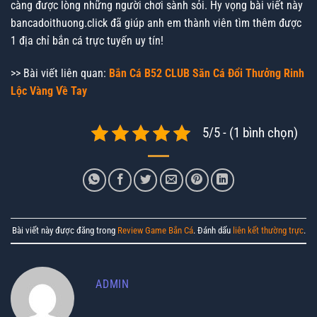
càng được lòng những người chơi sành sỏi. Hy vọng bài viết này
bancadoithuong.click đã giúp anh em thành viên tìm thêm được
1 địa chỉ bắn cá trực tuyến uy tín!
>> Bài viết liên quan:
Bắn Cá B52 CLUB Săn Cá Đổi Thưởng Rinh
Lộc Vàng Về Tay
5/5 - (1 bình chọn)
Bài viết này được đăng trong
Review Game Bắn Cá
. Đánh dấu
liên kết thường trực
.
ADMIN