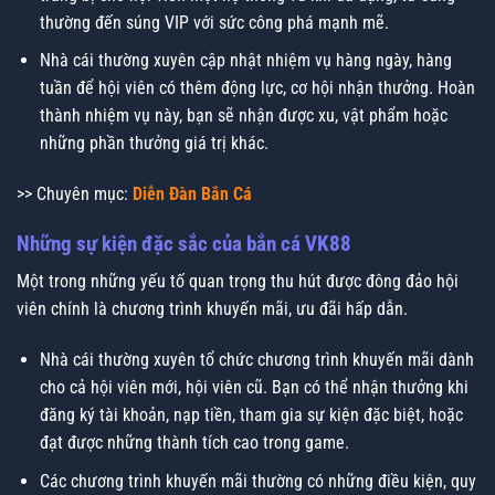
thường đến súng VIP với sức công phá mạnh mẽ.
Nhà cái thường xuyên cập nhật nhiệm vụ hàng ngày, hàng
tuần để hội viên có thêm động lực, cơ hội nhận thưởng. Hoàn
thành nhiệm vụ này, bạn sẽ nhận được xu, vật phẩm hoặc
những phần thưởng giá trị khác.
>> Chuyên mục:
Diễn Đàn Bắn Cá
Những sự kiện đặc sắc của bắn cá VK88
Một trong những yếu tố quan trọng thu hút được đông đảo hội
viên chính là chương trình khuyến mãi, ưu đãi hấp dẫn.
Nhà cái thường xuyên tổ chức chương trình khuyến mãi dành
cho cả hội viên mới, hội viên cũ. Bạn có thể nhận thưởng khi
đăng ký tài khoản, nạp tiền, tham gia sự kiện đặc biệt, hoặc
đạt được những thành tích cao trong game.
Các chương trình khuyến mãi thường có những điều kiện, quy