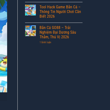
Không
Chơi
có
Bắn
Tool Hack Game Bắn Cá –
bình
Cá
luận
Thông Tin Người Chơi Cần
Uy
ở
Tín,
Biết 2026
Bắn
Ưu
Cá
Việt
Không
Nổ
2026
có
Hũ
Bắn Cá GO88 – Trải
bình
789
luận
Nghiệm Đại Dương Sâu
Club
ở
–
Thẳm, Thú Vị 2026
Tool
Muôn
Hack
1 bình luận
ở
Vàng
Game
Bắn
Phần
Bắn
Cá
Thưởng
Cá
GO88
Dưới
–
–
Đại
Thông
Trải
Dương
Tin
Nghiệm
Người
Đại
Chơi
Dương
Cần
Sâu
Biết
Thẳm,
2026
Thú
Vị
2026