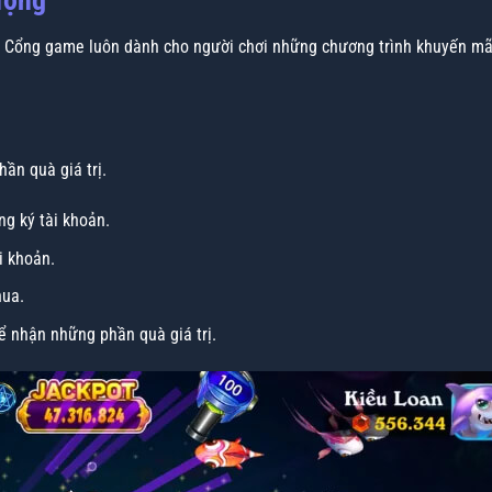
 Cổng game luôn dành cho người chơi những chương trình khuyến mã
ần quà giá trị.
g ký tài khoản.
i khoản.
hua.
ể nhận những phần quà giá trị.