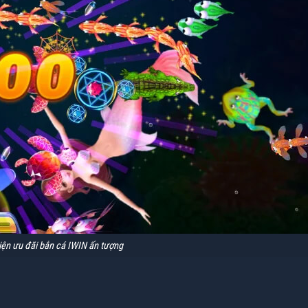
iện ưu đãi bắn cá IWIN ấn tượng