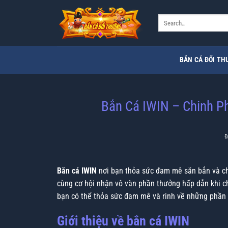
Bỏ
qua
nội
dung
BẮN CÁ ĐỔI T
Bắn Cá IWIN – Chinh P
Đ
Bắn cá IWIN
nơi bạn thỏa sức đam mê săn bắn và chi
cùng cơ hội nhận vô vàn phần thưởng hấp dẫn khi c
bạn có thể thỏa sức đam mê và rinh về những phần t
Giới thiệu về bắn cá IWIN