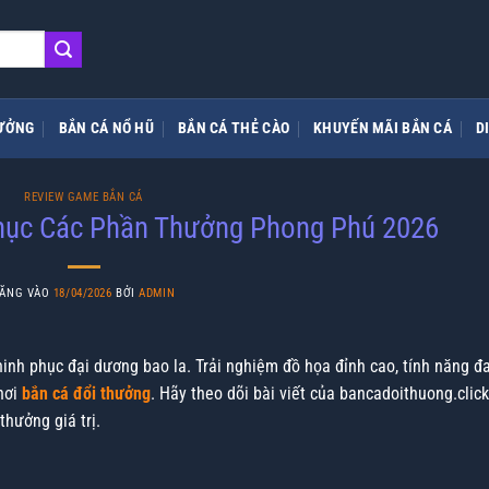
HƯỞNG
BẮN CÁ NỔ HŨ
BẮN CÁ THẺ CÀO
KHUYẾN MÃI BẮN CÁ
D
REVIEW GAME BẮN CÁ
hục Các Phần Thưởng Phong Phú 2026
ĂNG VÀO
18/04/2026
BỞI
ADMIN
nh phục đại dương bao la. Trải nghiệm đồ họa đỉnh cao, tính năng đ
hơi
bắn cá đổi thưởng
. Hãy theo dõi bài viết của bancadoithuong.clic
hưởng giá trị.