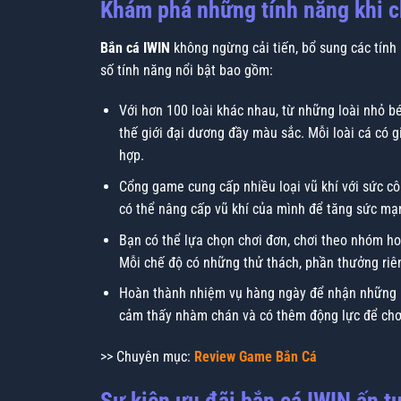
Khám phá những tính năng khi c
Bắn cá IWIN
không ngừng cải tiến, bổ sung các tính
số tính năng nổi bật bao gồm:
Với hơn 100 loài khác nhau, từ những loài nhỏ 
thế giới đại dương đầy màu sắc. Mỗi loài cá có g
hợp.
Cổng game cung cấp nhiều loại vũ khí với sức cô
có thể nâng cấp vũ khí của mình để tăng sức mạ
Bạn có thể lựa chọn chơi đơn, chơi theo nhóm ho
Mỗi chế độ có những thử thách, phần thưởng riê
Hoàn thành nhiệm vụ hàng ngày để nhận những ph
cảm thấy nhàm chán và có thêm động lực để chơ
>> Chuyên mục:
Review Game Bắn Cá
Sự kiện ưu đãi bắn cá IWIN ấn t