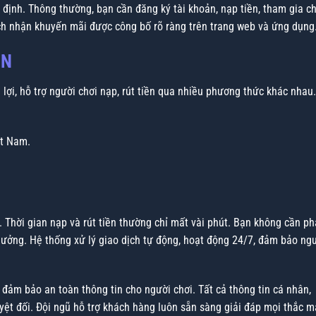
định. Thông thường, bạn cần đăng ký tài khoản, nạp tiền, tham gia 
cách nhận khuyến mãi được công bố rõ ràng trên trang web và ứng dụng
IN
 lợi, hỗ trợ người chơi nạp, rút tiền qua nhiều phương thức khác nhau
ệt Nam.
. Thời gian nạp và rút tiền thường chỉ mất vài phút. Bạn không cần ph
thưởng. Hệ thống xử lý giao dịch tự động, hoạt động 24/7, đảm bảo ng
ảm bảo an toàn thông tin cho người chơi. Tất cả thông tin cá nhân,
ệt đối. Đội ngũ hỗ trợ khách hàng luôn sẵn sàng giải đáp mọi thắc m