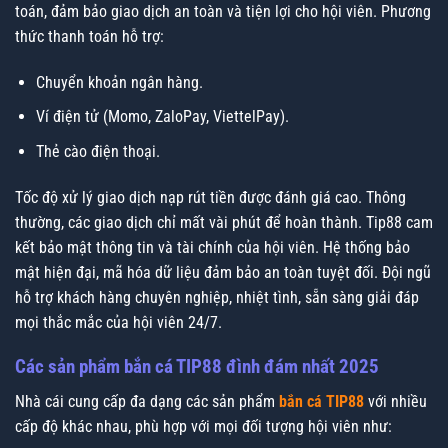
toán, đảm bảo giao dịch an toàn và tiện lợi cho hội viên. Phương
thức thanh toán hỗ trợ:
Chuyển khoản ngân hàng.
Ví điện tử (Momo, ZaloPay, ViettelPay).
Thẻ cào điện thoại.
Tốc độ xử lý giao dịch nạp rút tiền được đánh giá cao. Thông
thường, các giao dịch chỉ mất vài phút để hoàn thành. Tip88 cam
kết bảo mật thông tin và tài chính của hội viên. Hệ thống bảo
mật hiện đại, mã hóa dữ liệu đảm bảo an toàn tuyệt đối. Đội ngũ
hỗ trợ khách hàng chuyên nghiệp, nhiệt tình, sẵn sàng giải đáp
mọi thắc mắc của hội viên 24/7.
Các sản phẩm bắn cá TIP88 đình đám nhất 2025
Nhà cái cung cấp đa dạng các sản phẩm
bắn cá TIP88
với nhiều
cấp độ khác nhau, phù hợp với mọi đối tượng hội viên như: