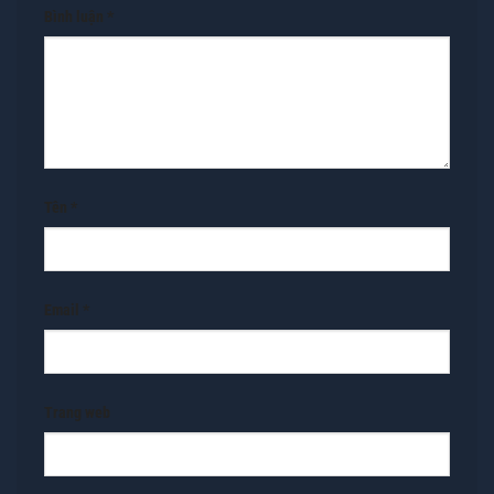
Bình luận
*
Tên
*
Email
*
Trang web