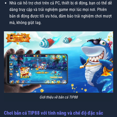
Nhà cái hỗ trợ chơi trên cả PC, thiết bị di động, bạn có thể dễ
dàng truy cập và trải nghiệm game mọi lúc mọi nơi. Phiên
bản di động được tối ưu hóa, đảm bảo trải nghiệm chơi mượt
mà, không giật lag.
Giới thiệu về bắn cá TIP88
Chơi bắn cá TIP88 với tính năng và chế độ đặc sắc