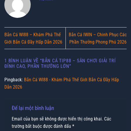
Bắn Cá WI88 – Khám Phá Thế
Bắn Cá IWIN – Chinh Phục Các
Giới Bắn Cá Đầy Hấp Dẫn 2026
Phần Thưởng Phong Phú 2026
1 BÌNH LUẬN VỀ “
BẮN CÁ TIP88 – SÂN CHƠI GIẢI TRÍ
ĐỈNH CAO, PHẦN THƯỞNG LỚN
”
Pingback:
Bắn Cá WI88 - Khám Phá Thế Giới Bắn Cá Đầy Hấp
Dẫn 2026
Để lại một bình luận
Email của bạn sẽ không được hiển thị công khai.
Các
trường bắt buộc được đánh dấu
*