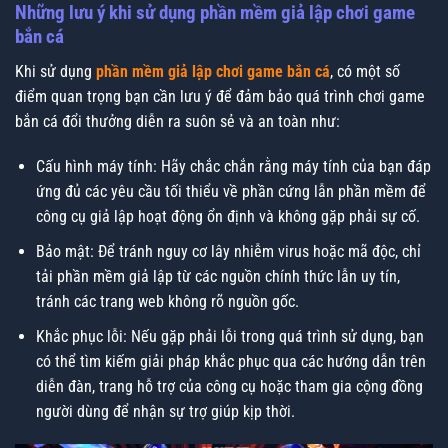
Những lưu ý khi sử dụng phần mềm giả lập chơi game
bắn cá
Khi sử dụng
phần mềm giả lập chơi game bắn cá
, có một số
điểm quan trọng bạn cần lưu ý để đảm bảo quá trình chơi game
bắn cá đổi thưởng diễn ra suôn sẻ và an toàn như:
Cấu hình máy tính: Hãy chắc chắn rằng máy tính của bạn đáp
ứng đủ các yêu cầu tối thiểu về phần cứng lẫn phần mềm để
công cụ giả lập hoạt động ổn định và không gặp phải sự cố.
Bảo mật: Để tránh nguy cơ lây nhiễm virus hoặc mã độc, chỉ
tải phần mềm giả lập từ các nguồn chính thức lẫn uy tín,
tránh các trang web không rõ nguồn gốc.
Khắc phục lỗi: Nếu gặp phải lỗi trong quá trình sử dụng, bạn
có thể tìm kiếm giải pháp khắc phục qua các hướng dẫn trên
diễn đàn, trang hỗ trợ của công cụ hoặc tham gia cộng đồng
người dùng để nhận sự trợ giúp kịp thời.