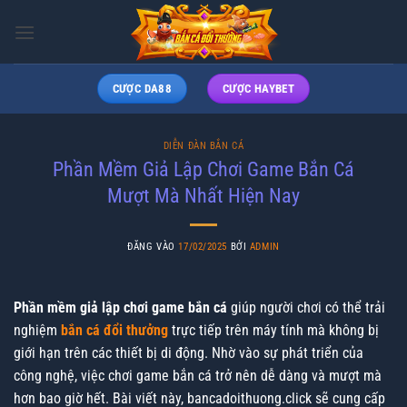
Bỏ
qua
nội
dung
CƯỢC DA88
CƯỢC HAYBET
DIỄN ĐÀN BẮN CÁ
Phần Mềm Giả Lập Chơi Game Bắn Cá
Mượt Mà Nhất Hiện Nay
ĐĂNG VÀO
17/02/2025
BỞI
ADMIN
Phần mềm giả lập chơi game bắn cá
giúp người chơi có thể trải
nghiệm
bắn cá đổi thưởng
trực tiếp trên máy tính mà không bị
giới hạn trên các thiết bị di động. Nhờ vào sự phát triển của
công nghệ, việc chơi game bắn cá trở nên dễ dàng và mượt mà
hơn bao giờ hết. Bài viết này, bancadoithuong.click sẽ cung cấp