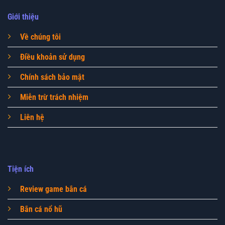
Giới thiệu
Về chúng tôi
Điều khoản sử dụng
Chính sách bảo mật
Miễn trừ trách nhiệm
Liên hệ
Tiện ích
Review game bắn cá
Bắn cá nổ hũ