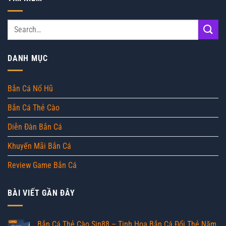
DANH MỤC
Bắn Cá Nổ Hũ
Bắn Cá Thẻ Cào
Diễn Đàn Bắn Cá
Khuyến Mãi Bắn Cá
Review Game Bắn Cá
BÀI VIẾT GẦN ĐÂY
Bắn Cá Thẻ Cào Sin88 – Tinh Hoa Bắn Cá Đổi Thẻ Năm