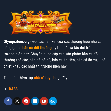
Chơi
Sâu
Cần
Thẳm,
Biết
Thú
2026
Vị
2026
Olympiatour.org
- Đối tác liên kết của các thương hiệu nhà cái,
cổng game
bắn cá đổi thưởng
uy tín mới và lâu đời trên thị
trường hiện nay. Chuyên cung cấp các sản phẩm bắn cá đổi
thưởng thẻ cào, bắn cá nổ hũ, bắn cá ăn tiền, bắn cá ăn xu,... có
chiết khấu cao nhất thị trường hiện nay.
Tìm hiểu thêm top
nhà cái uy tín
tại đây.
DA88