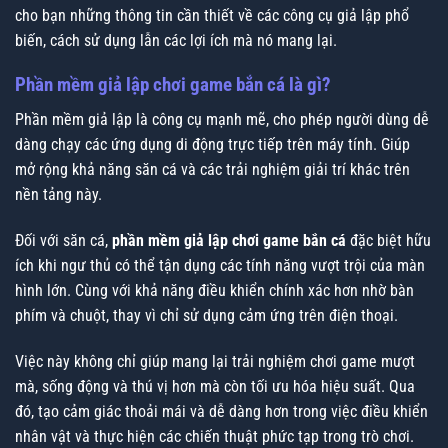
cho bạn những thông tin cần thiết về các công cụ giả lập phổ
biến, cách sử dụng lẫn các lợi ích mà nó mang lại.
Phần mềm giả lập chơi game bắn cá là gì?
Phần mềm giả lập là công cụ mạnh mẽ, cho phép người dùng dễ
dàng chạy các ứng dụng di động trực tiếp trên máy tính. Giúp
mở rộng khả năng săn cá và các trải nghiệm giải trí khác trên
nền tảng này.
Đối với săn cá,
phần mềm giả lập chơi game bắn cá
đặc biệt hữu
ích khi ngư thủ có thể tận dụng các tính năng vượt trội của màn
hình lớn. Cùng với khả năng điều khiển chính xác hơn nhờ bàn
phím và chuột, thay vì chỉ sử dụng cảm ứng trên điện thoại.
Việc này không chỉ giúp mang lại trải nghiệm chơi game mượt
mà, sống động và thú vị hơn mà còn tối ưu hóa hiệu suất. Qua
đó, tạo cảm giác thoải mái và dễ dàng hơn trong việc điều khiển
nhân vật và thực hiện các chiến thuật phức tạp trong trò chơi.