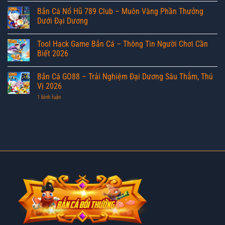
Cá
Bắn
Thẻ
Bắn Cá Nổ Hũ 789 Club – Muôn Vàng Phần Thưởng
Cá
Cào
Dưới Đại Dương
Đổi
Rikvip
Thẻ
–
Không
Năm
Sân
có
2026
Chơi
Tool Hack Game Bắn Cá – Thông Tin Người Chơi Cần
bình
Bắn
luận
Biết 2026
Cá
ở
Uy
Bắn
Không
Tín,
Cá
có
Ưu
Bắn Cá GO88 – Trải Nghiệm Đại Dương Sâu Thẳm, Thú
Nổ
bình
Việt
Hũ
luận
Vị 2026
2026
789
ở
Club
Tool
1 bình luận
ở
–
Hack
Bắn
Muôn
Game
Cá
Vàng
Bắn
GO88
Phần
Cá
–
Thưởng
–
Trải
Dưới
Thông
Nghiệm
Đại
Tin
Đại
Dương
Người
Dương
Chơi
Sâu
Cần
Thẳm,
Biết
Thú
2026
Vị
2026