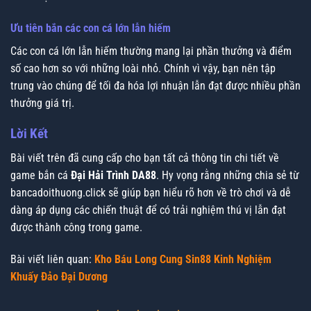
Ưu tiên bắn các con cá lớn lẫn hiếm
Các con cá lớn lẫn hiếm thường mang lại phần thưởng và điểm
số cao hơn so với những loài nhỏ. Chính vì vậy, bạn nên tập
trung vào chúng để tối đa hóa lợi nhuận lẫn đạt được nhiều phần
thưởng giá trị.
Lời Kết
Bài viết trên đã cung cấp cho bạn tất cả thông tin chi tiết về
game bắn cá
Đại Hải Trình DA88
. Hy vọng rằng những chia sẻ từ
bancadoithuong.click sẽ giúp bạn hiểu rõ hơn về trò chơi và dễ
dàng áp dụng các chiến thuật để có trải nghiệm thú vị lẫn đạt
được thành công trong game.
Bài viết liên quan:
Kho Báu Long Cung Sin88 Kinh Nghiệm
Khuấy Đảo Đại Dương