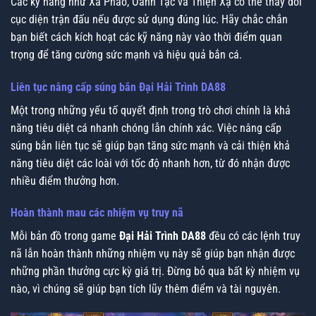
Các kỹ năng như Xã Pháo, Oanh Tạc và Thiện Xạ có thể thay đổi
cục diện trận đấu nếu được sử dụng đúng lúc. Hãy chắc chắn
bạn biết cách kích hoạt các kỹ năng này vào thời điểm quan
trọng để tăng cường sức mạnh và hiệu quả bắn cá.
Liên tục nâng cấp súng bắn Đại Hải Trình DA88
Một trong những yếu tố quyết định trong trò chơi chính là khả
năng tiêu diệt cá nhanh chóng lẫn chính xác. Việc nâng cấp
súng bắn liên tục sẽ giúp bạn tăng sức mạnh và cải thiện khả
năng tiêu diệt các loài với tốc độ nhanh hơn, từ đó nhận được
nhiều điểm thưởng hơn.
Hoàn thành mau các nhiệm vụ truy nã
Mỗi bản đồ trong game
Đại Hải Trình DA88
đều có các lệnh truy
nã lẫn hoàn thành những nhiệm vụ này sẽ giúp bạn nhận được
những phần thưởng cực kỳ giá trị. Đừng bỏ qua bất kỳ nhiệm vụ
nào, vì chúng sẽ giúp bạn tích lũy thêm điểm và tài nguyên.