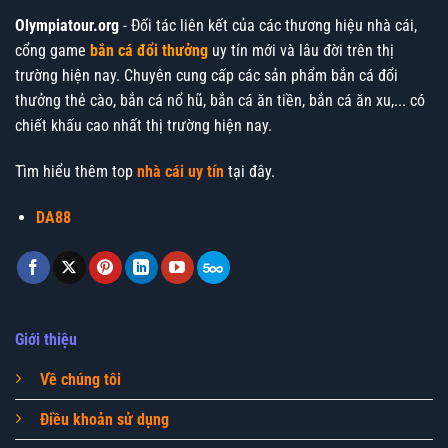
Olympiatour.org
- Đối tác liên kết của các thương hiệu nhà cái,
cổng game
bắn cá đổi thưởng
uy tín mới và lâu đời trên thị
trường hiện nay. Chuyên cung cấp các sản phẩm bắn cá đổi
thưởng thẻ cào, bắn cá nổ hũ, bắn cá ăn tiền, bắn cá ăn xu,... có
chiết khấu cao nhất thị trường hiện nay.
Tìm hiểu thêm top
nhà cái uy tín
tại đây.
DA88
Giới thiệu
Về chúng tôi
Điều khoản sử dụng