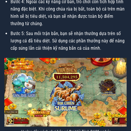
Bước 4: Ngoài các kỹ năng cơ bản, trò chơi còn tích hợp tính
năng đặc biệt. Khi công chúa rùa bị bắt, toàn bộ cá trên màn
hình sẽ bị tiêu diệt, và bạn sẽ nhận được toàn bộ điểm
thưởng từ chúng.
Bước 5: Sau mỗi trận bắn, bạn sẽ nhận thưởng dựa trên số
lượng cá đã tiêu diệt. Sử dụng các phần thưởng này để nâng
cấp súng lẫn cải thiện kỹ năng bắn cá của mình.