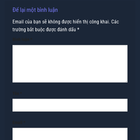
Để lại một bình luận
Email của bạn sẽ không được hiển thị công khai.
Các
trường bắt buộc được đánh dấu
*
Bình luận
*
Tên
*
Email
*