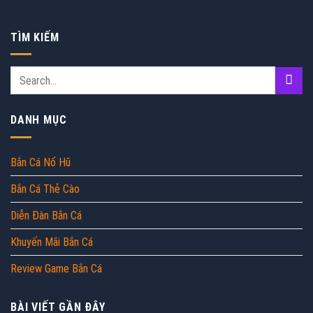
TÌM KIẾM
DANH MỤC
Bắn Cá Nổ Hũ
Bắn Cá Thẻ Cào
Diễn Đàn Bắn Cá
Khuyến Mãi Bắn Cá
Review Game Bắn Cá
BÀI VIẾT GẦN ĐÂY