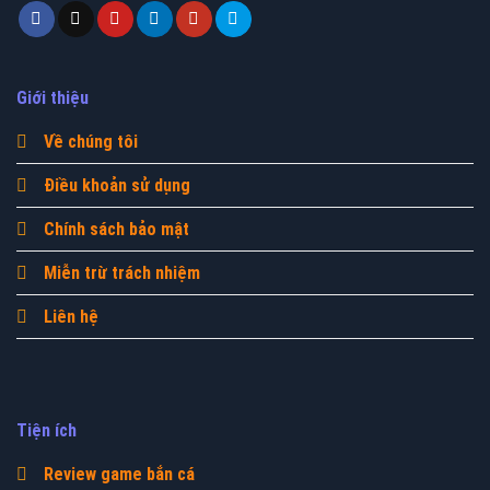
Giới thiệu
Về chúng tôi
Điều khoản sử dụng
Chính sách bảo mật
Miễn trừ trách nhiệm
Liên hệ
Tiện ích
Review game bắn cá