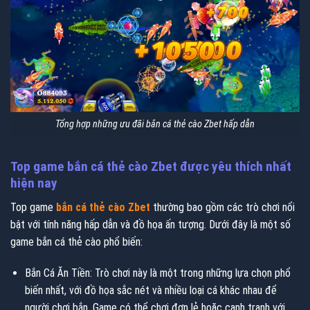
Tổng hợp những ưu đãi bắn cá thẻ cào Zbet hấp dẫn
Top game bắn cá thẻ cào Zbet được yêu thích nhất
hiện nay
Top game
bắn cá thẻ cào Zbet
thường bao gồm các trò chơi nổi
bật với tính năng hấp dẫn và đồ họa ấn tượng. Dưới đây là một số
game bắn cá thẻ cào phổ biến:
Bắn Cá Ăn Tiền: Trò chơi này là một trong những lựa chọn phổ
biến nhất, với đồ họa sắc nét và nhiều loại cá khác nhau để
người chơi bắn. Game có thể chơi đơn lẻ hoặc cạnh tranh với