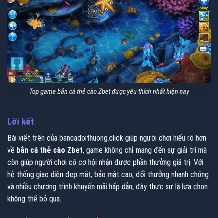
Top game bắn cá thẻ cào Zbet được yêu thích nhất hiện nay
Lời kết
Bài viết trên của bancadoithuong.click giúp người chơi hiểu rõ hơn
về
bắn cá thẻ cào Zbet
, game không chỉ mang đến sự giải trí mà
còn giúp người chơi có cơ hội nhận được phần thưởng giá trị. Với
hệ thống giao diện đẹp mắt, bảo mật cao, đổi thưởng nhanh chóng
và nhiều chương trình khuyến mãi hấp dẫn, đây thực sự là lựa chọn
không thể bỏ qua.